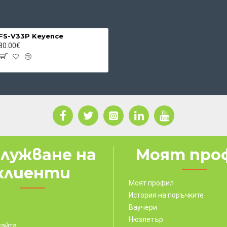
FS-V33P Keyence
80.00€
лужване на
Моят про
клиенти
Моят профил
История на поръчките
Ваучери
Нюзлетър
сайта