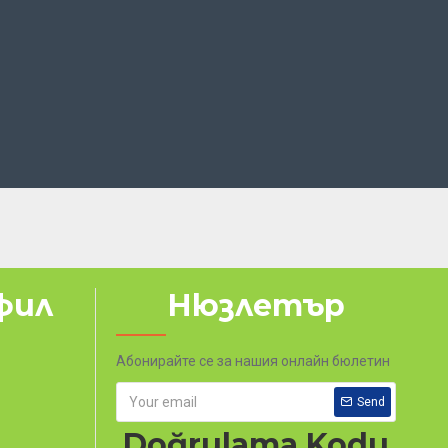
фил
Нюзлетър
Абонирайте се за нашия онлайн бюлетин
Send
Doğrulama Kodu