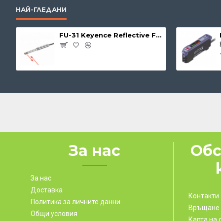
НАЙ-ГЛЕДАНИ
FU-31 Keyence Reflective Fibre Unit
За нас
Обс
За нас
Доставка
Контакти
Политика за личните данни
Връщане
Общи условия
Карта на 