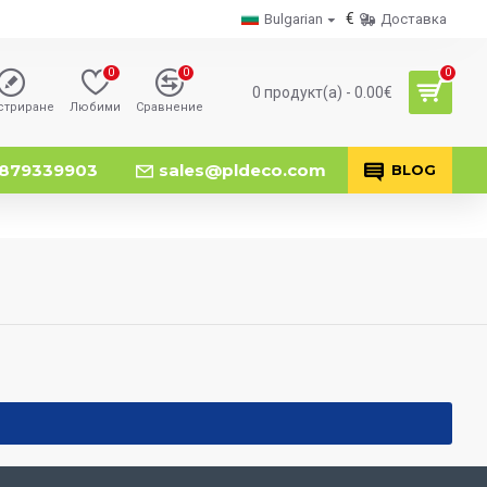
€
Bulgarian
Доставка
0
0
0
0 продукт(а) - 0.00€
стриране
Любими
Сравнение
879339903
sales@pldeco.com
BLOG