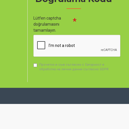
Lütfen captcha
doğrulamasını
tamamlayın.
Прочетох и съм съгласен с Сигурност и
обработка на лични данни съгласно GDPR
Политика за личните данни