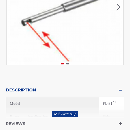
DESCRIPTION
*1
Model
FU-31
Beam emitting direction
Side
REVIEWS
Fibre unit length
2 m free-cut