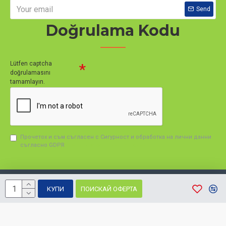
Send
Doğrulama Kodu
Lütfen captcha
doğrulamasını
tamamlayın.
Прочетох и съм съгласен с Сигурност и обработка на лични данни
съгласно GDPR
Политика за личните данни
Pld Eco Copyright © 2020 All Rights Reserved
КУПИ
ПОИСКАЙ ОФЕРТА