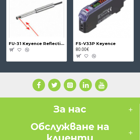
FU-31 Keyence Reflective Fibre Unit
FS-V33P Keyence
80.00€
За нас
Обслужване на
клиенти