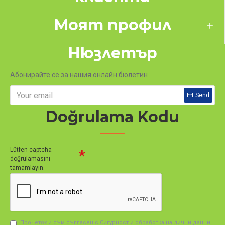
Моят профил
Нюзлетър
Абонирайте се за нашия онлайн бюлетин
Send
Doğrulama Kodu
Lütfen captcha
doğrulamasını
tamamlayın.
Прочетох и съм съгласен с Сигурност и обработка на лични данни