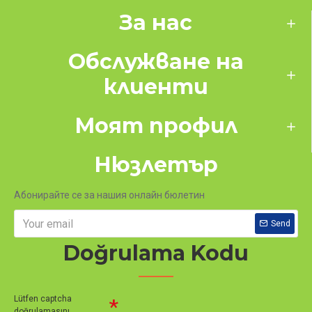
За нас
Обслужване на
клиенти
Моят профил
Нюзлетър
Абонирайте се за нашия онлайн бюлетин
Send
Doğrulama Kodu
Lütfen captcha
doğrulamasını